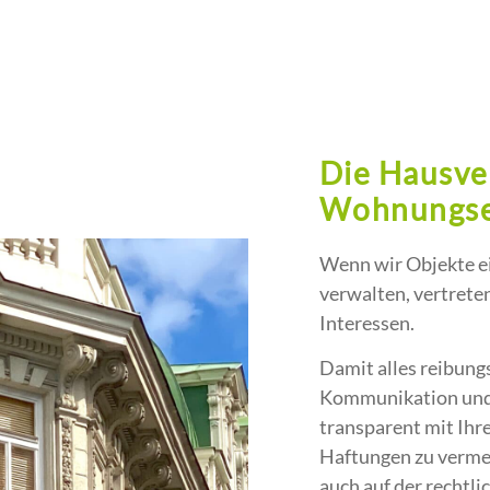
Die Hausve
Wohnungse
Wenn wir Objekte 
verwalten, vertrete
Interessen.
Damit alles reibungs
Kommunikation und g
transparent mit Ih
Haftungen zu vermei
auch auf der rechtli