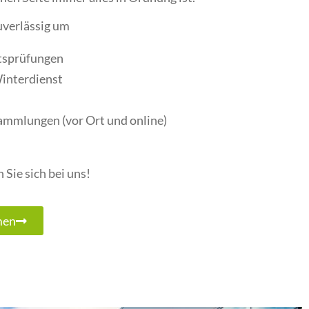
verlässig um
tsprüfungen
interdienst
mmlungen (vor Ort und online)
 Sie sich bei uns!
men