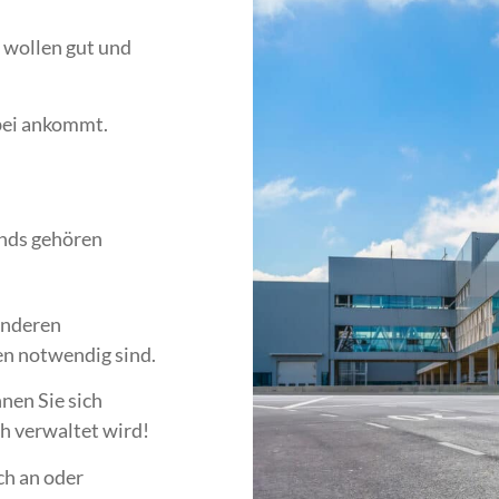
 wollen gut und
bei ankommt.
onds gehören
onderen
en notwendig sind.
nen Sie sich
h verwaltet wird!
ch an oder